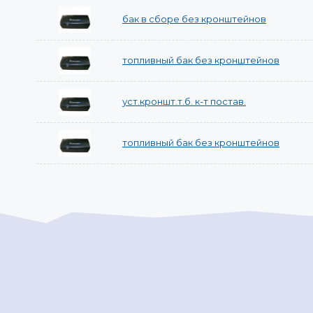
бак в сборе без кронштейнов
топливный бак без кронштейнов
уст.кроншт.т.б. к-т постав.
топливный бак без кронштейнов