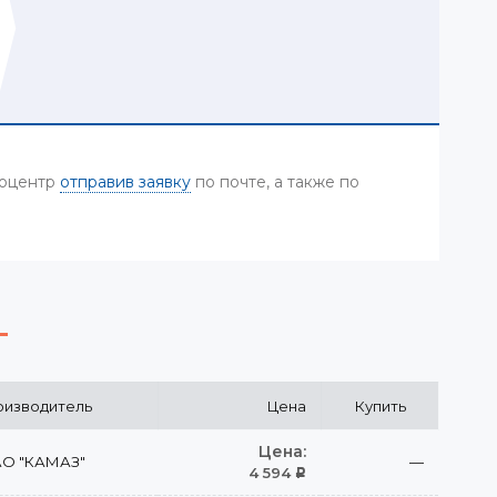
тоцентр
отправив заявку
по почте, а также по
изводитель
Цена
Купить
Цена:
О "КАМАЗ"
—
4 594
Р