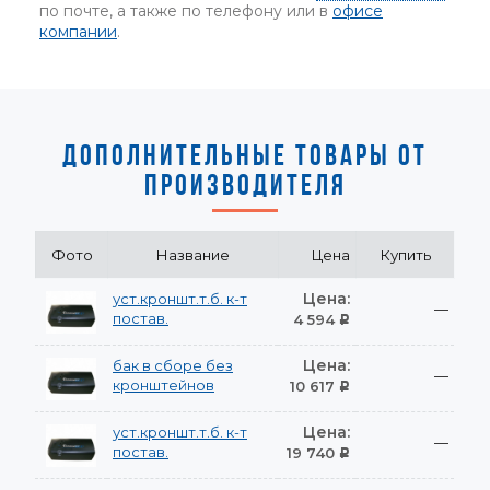
по почте, а также по телефону или в
офисе
компании
.
ДОПОЛНИТЕЛЬНЫЕ ТОВАРЫ ОТ
ПРОИЗВОДИТЕЛЯ
Фото
Название
Цена
Купить
Цена:
уст.кроншт.т.б. к-т
—
постав.
4 594
Р
Цена:
бак в сборе без
—
кронштейнов
10 617
Р
Цена:
уст.кроншт.т.б. к-т
—
постав.
19 740
Р