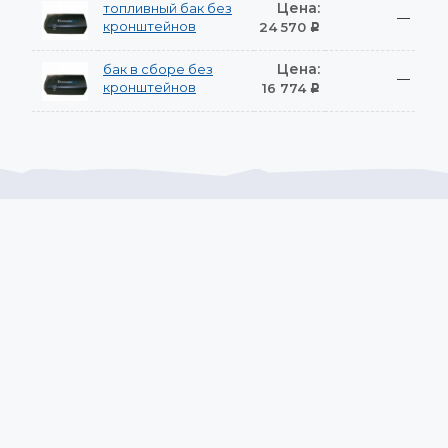
Цена:
топливный бак без
—
кронштейнов
24 570
Р
Цена:
бак в сборе без
—
кронштейнов
16 774
Р