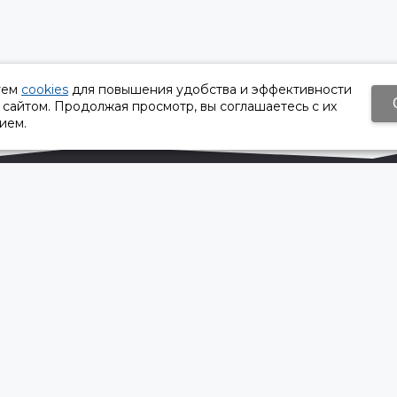
уем
cookies
для повышения удобства и эффективности
 сайтом. Продолжая просмотр, вы соглашаетесь с их
ием.
Время работы:
Пн-Пт 8:30 – 17:30
Сб, Вс - выходной