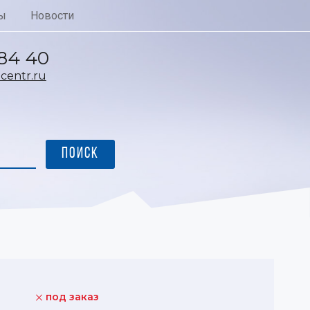
ы
Новости
 84 40
entr.ru
под заказ