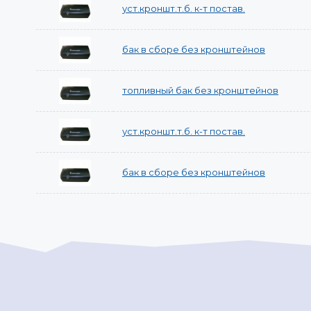
уст.кроншт.т.б. к-т постав.
бак в сборе без кронштейнов
топливный бак без кронштейнов
уст.кроншт.т.б. к-т постав.
бак в сборе без кронштейнов