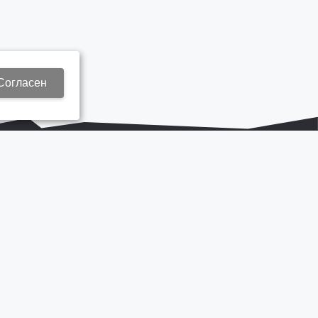
Согласен
+7 937 577 8440
Zap3@kamautocentr.ru
Продвижение сайта «Неткам»
на платформе
Korzilla