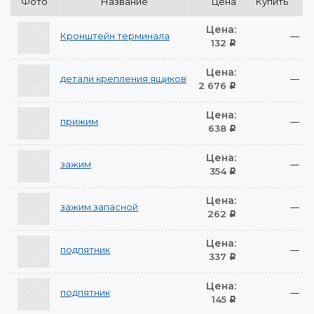
Фото
Название
Цена
Купить
Цена:
Кронштейн терминала
—
132
Р
Цена:
детали крепления ящиков
—
2 676
Р
Цена:
прижим
—
638
Р
Цена:
зажим
—
354
Р
Цена:
зажим запасной
—
262
Р
Цена:
подпятник
—
337
Р
Цена:
подпятник
—
145
Р