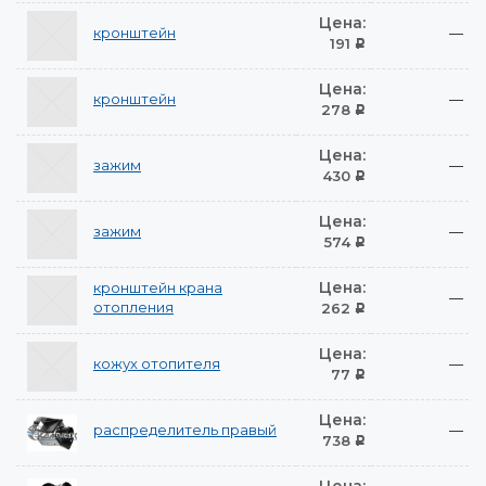
Цена:
кронштейн
—
191
Р
Цена:
кронштейн
—
278
Р
Цена:
зажим
—
430
Р
Цена:
зажим
—
574
Р
Цена:
кронштейн крана
—
отопления
262
Р
Цена:
кожух отопителя
—
77
Р
Цена:
распределитель правый
—
738
Р