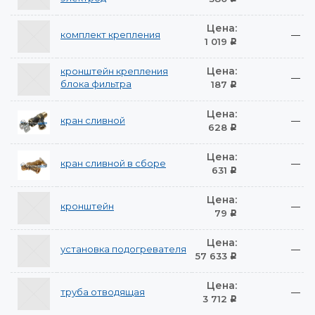
Цена:
комплект крепления
—
1 019
Р
Цена:
кронштейн крепления
—
блока фильтра
187
Р
Цена:
кран сливной
—
628
Р
Цена:
кран сливной в сборе
—
631
Р
Цена:
кронштейн
—
79
Р
Цена:
установка подогревателя
—
57 633
Р
Цена:
труба отводящая
—
3 712
Р