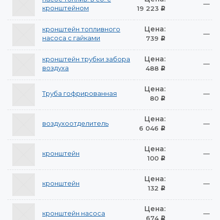
—
кронштейном
19 223
Р
Цена:
кронштейн топливного
—
насоса с гайками
739
Р
Цена:
кронштейн трубки забора
—
воздуха
488
Р
Цена:
Труба гофрированная
—
80
Р
Цена:
воздухоотделитель
—
6 046
Р
Цена:
кронштейн
—
100
Р
Цена:
кронштейн
—
132
Р
Цена:
кронштейн насоса
—
674
Р