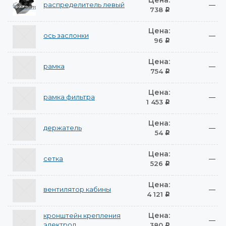
Цена:
распределитель левый
—
738
Р
Цена:
ось заслонки
—
96
Р
Цена:
рамка
—
754
Р
Цена:
рамка фильтра
—
1 453
Р
Цена:
держатель
—
54
Р
Цена:
сетка
—
526
Р
Цена:
вентилятор кабины
—
4 121
Р
Цена:
кронштейн крепления
—
электрод
380
Р