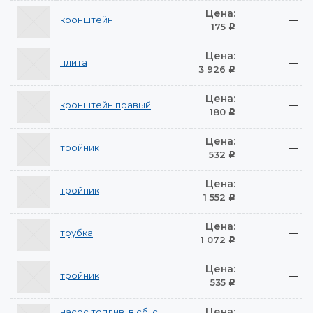
Цена:
кронштейн
—
175
Р
Цена:
плита
—
3 926
Р
Цена:
кронштейн правый
—
180
Р
Цена:
тройник
—
532
Р
Цена:
тройник
—
1 552
Р
Цена:
трубка
—
1 072
Р
Цена:
тройник
—
535
Р
Цена:
насос топлив. в сб. с