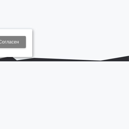
Согласен
+7 937 577 8440
Zap3@kamautocentr.ru
Продвижение сайта «Неткам»