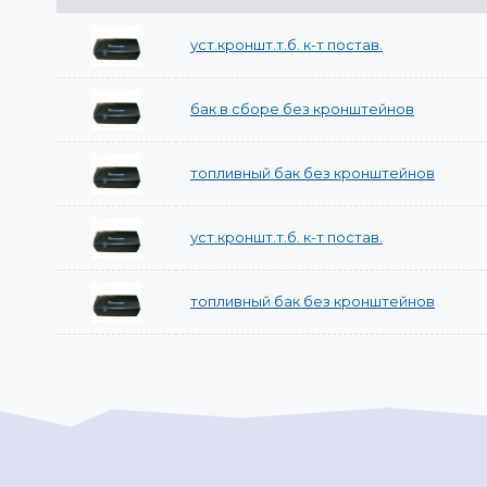
уст.кроншт.т.б. к-т постав.
бак в сборе без кронштейнов
топливный бак без кронштейнов
уст.кроншт.т.б. к-т постав.
топливный бак без кронштейнов