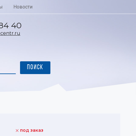
ы
Новости
 84 40
entr.ru
под заказ