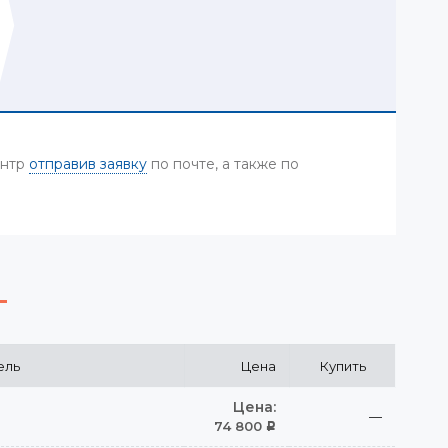
ентр
отправив заявку
по почте, а также по
ель
Цена
Купить
Цена:
—
74 800
Р