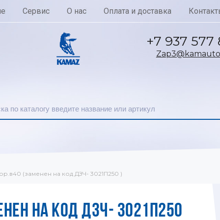
ие
Сервис
О нас
Оплата и доставка
Контакт
+7 937 577
Zap3@kamautoc
р.в40 (заменен на код ДЗЧ- 3021П250 )
ЕНЕН НА КОД ДЗЧ- 3021П250