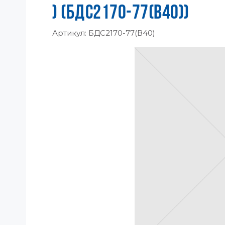
) (БДС2170-77(В40))
Артикул:
БДС2170-77(В40)