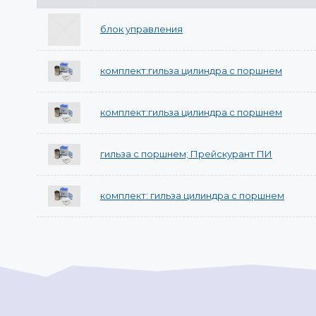
блок управления
комплект:гильза цилиндра с поршнем
комплект:гильза цилиндра с поршнем
гильза с поршнем; Прейскурант ПИ
комплект: гильза цилиндра с поршнем