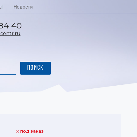
ы
Новости
 84 40
entr.ru
под заказ