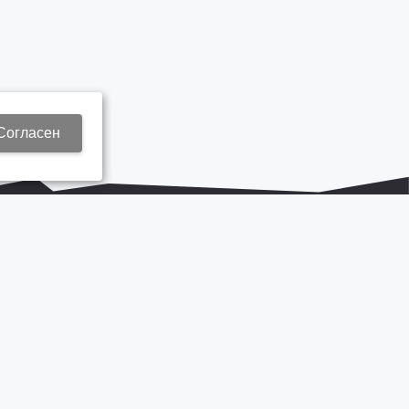
Согласен
+7 937 577 8440
Zap3@kamautocentr.ru
Продвижение сайта «Неткам»