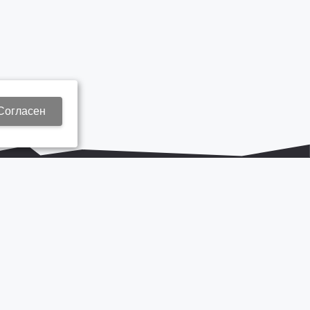
Согласен
+7 937 577 8440
Zap3@kamautocentr.ru
Продвижение сайта «Неткам»