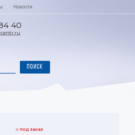
ы
Новости
 84 40
entr.ru
под заказ