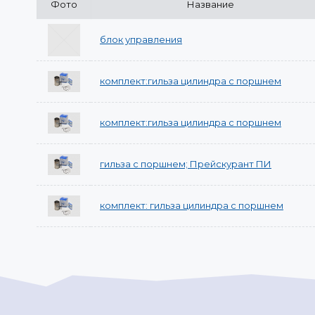
Фото
Название
блок управления
комплект:гильза цилиндра с поршнем
комплект:гильза цилиндра с поршнем
гильза с поршнем; Прейскурант ПИ
комплект: гильза цилиндра с поршнем