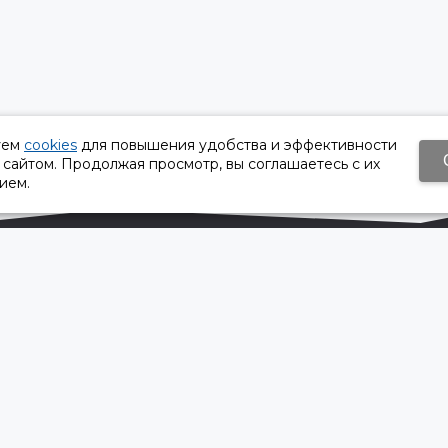
уем
cookies
для повышения удобства и эффективности
 сайтом. Продолжая просмотр, вы соглашаетесь с их
ием.
Время работы:
Пн-Пт 8:30 – 17:30
Сб, Вс - выходной