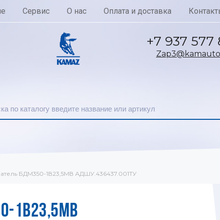
ие
Сервис
О нас
Оплата и доставка
Контакт
+7 937 577
Zap3@kamautoc
тель БДМ350-1В23,5МВ АДШУ.436437.001ТУ
0-1В23,5МВ