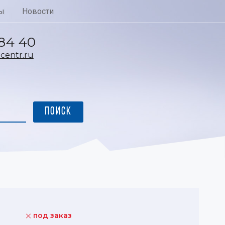
ы
Новости
 84 40
entr.ru
под заказ