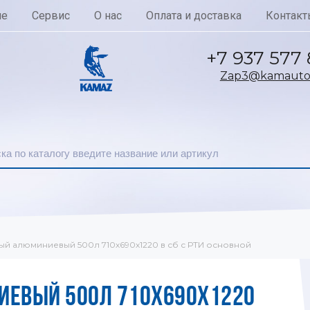
ие
Сервис
О нас
Оплата и доставка
Контакт
+7 937 577
Zap3@kamautoc
ый алюминиевый 500л 710х690х1220 в сб с РТИ основной
ИЕВЫЙ 500Л 710Х690Х1220