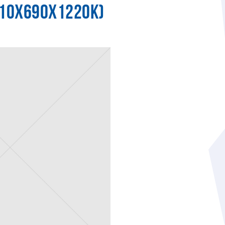
710Х690Х1220К)