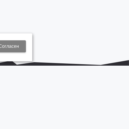
Согласен
+7 937 577 8440
Zap3@kamautocentr.ru
Продвижение сайта «Неткам»