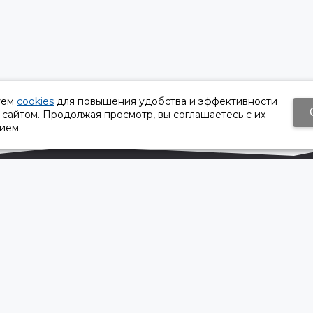
уем
cookies
для повышения удобства и эффективности
 сайтом. Продолжая просмотр, вы соглашаетесь с их
ием.
Время работы:
Пн-Пт 8:30 – 17:30
Сб, Вс - выходной