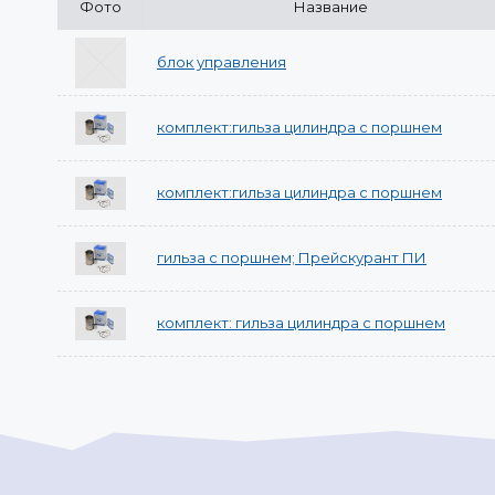
Фото
Название
блок управления
комплект:гильза цилиндра с поршнем
комплект:гильза цилиндра с поршнем
гильза с поршнем; Прейскурант ПИ
комплект: гильза цилиндра с поршнем