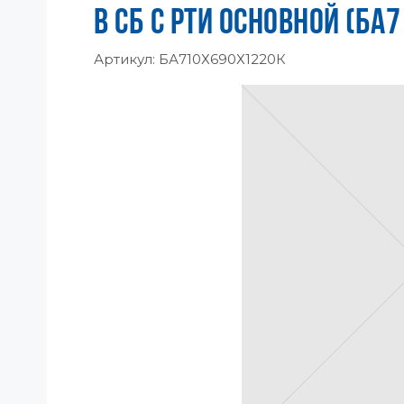
В СБ С РТИ ОСНОВНОЙ (БА
Артикул:
БА710Х690Х1220К