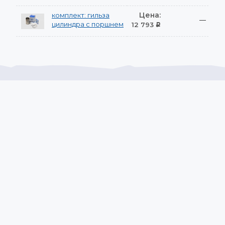
Цена:
комплект: гильза
—
цилиндра с поршнем
12 793
Р