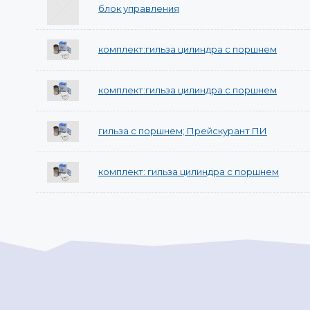
блок управления
комплект:гильза цилиндра с поршнем
комплект:гильза цилиндра с поршнем
гильза с поршнем; Прейскурант ПИ
комплект: гильза цилиндра с поршнем