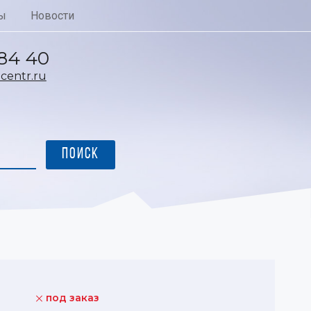
ы
Новости
 84 40
entr.ru
под заказ