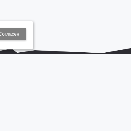
Согласен
+7 937 577 8440
Zap3@kamautocentr.ru
Продвижение сайта «Неткам»
на платформе
Korzilla