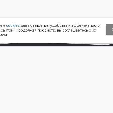
уем
cookies
для повышения удобства и эффективности
 сайтом. Продолжая просмотр, вы соглашаетесь с их
ием.
Время работы:
Пн-Пт 8:30 – 17:30
Сб, Вс - выходной