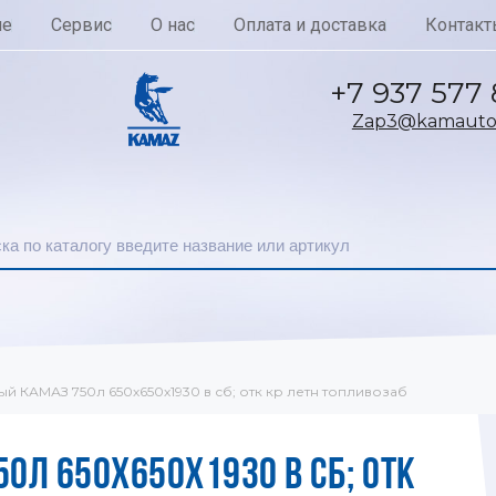
ие
Сервис
О нас
Оплата и доставка
Контакт
+7 937 577
Zap3@kamautoc
ый КАМАЗ 750л 650х650х1930 в сб; отк кр летн топливозаб
0Л 650Х650Х1930 В СБ; ОТК