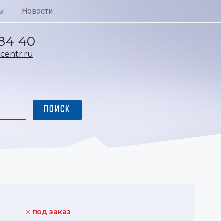
ы
Новости
 84 40
entr.ru
под заказ