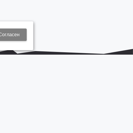
Согласен
+7 937 577 8440
Zap3@kamautocentr.ru
Продвижение сайта «Неткам»
на платформе
Korzilla