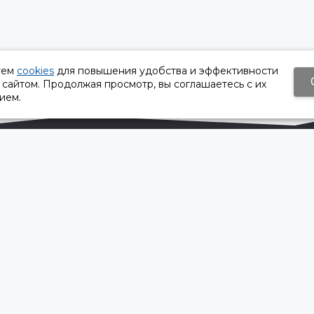
уем
cookies
для повышения удобства и эффективности
 сайтом. Продолжая просмотр, вы соглашаетесь с их
ием.
Время работы:
Пн-Пт 8:30 – 17:30
Сб, Вс - выходной