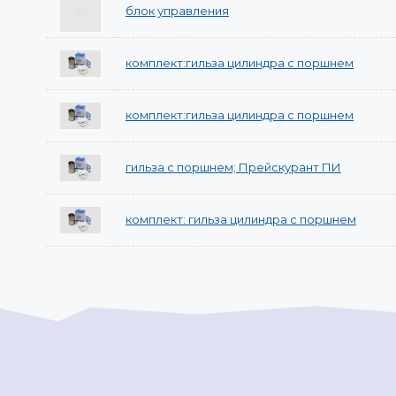
блок управления
комплект:гильза цилиндра с поршнем
комплект:гильза цилиндра с поршнем
гильза с поршнем; Прейскурант ПИ
комплект: гильза цилиндра с поршнем