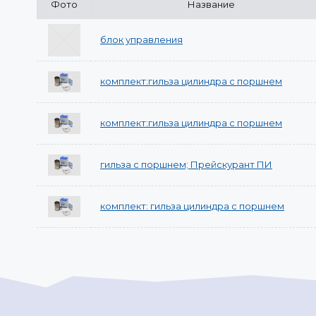
Фото
Название
блок управления
комплект:гильза цилиндра с поршнем
комплект:гильза цилиндра с поршнем
гильза с поршнем; Прейскурант ПИ
комплект: гильза цилиндра с поршнем