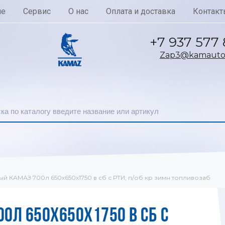
ие
Сервис
О нас
Оплата и доставка
Контакт
+7 937 577
Zap3@kamautoc
ый КАМАЗ 700л 650х650х1750 в сб с РТИ; п/об кр зимн топливозаб
0Л 650Х650Х1750 В СБ С