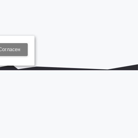
Согласен
+7 937 577 8440
Zap3@kamautocentr.ru
Продвижение сайта «Неткам»