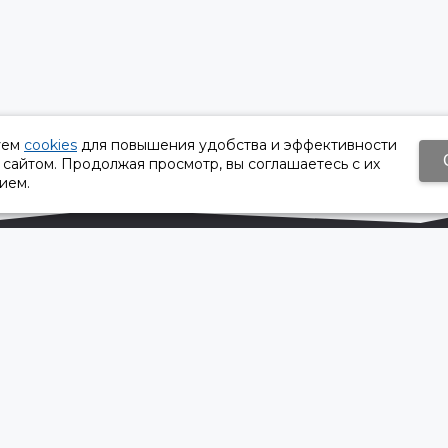
уем
cookies
для повышения удобства и эффективности
 сайтом. Продолжая просмотр, вы соглашаетесь с их
ием.
Время работы:
Пн-Пт 8:30 – 17:30
Сб, Вс - выходной