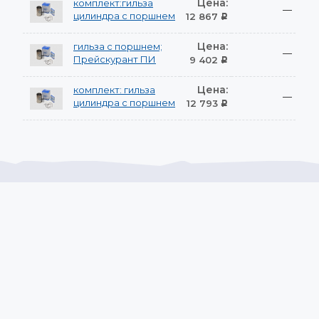
Цена:
комплект:гильза
—
цилиндра с поршнем
12 867
Р
Цена:
гильза с поршнем;
—
Прейскурант ПИ
9 402
Р
Цена:
комплект: гильза
—
цилиндра с поршнем
12 793
Р