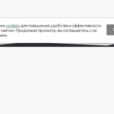
уем
cookies
для повышения удобства и эффективности
 сайтом. Продолжая просмотр, вы соглашаетесь с их
ием.
Время работы:
Пн-Пт 8:30 – 17:30
Сб, Вс - выходной