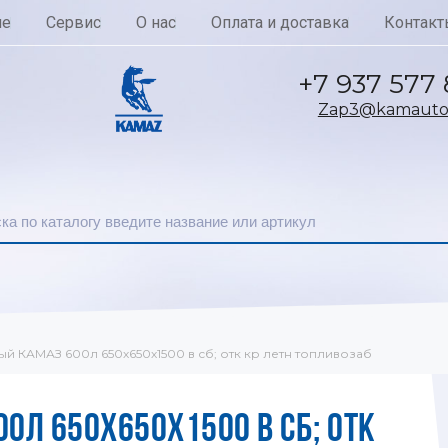
ие
Сервис
О нас
Оплата и доставка
Контакт
+7 937 577
Zap3@kamautoc
ый КАМАЗ 600л 650х650х1500 в сб; отк кр летн топливозаб
0Л 650Х650Х1500 В СБ; ОТК