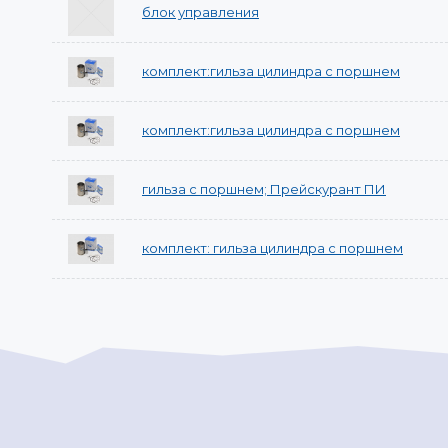
блок управления
комплект:гильза цилиндра с поршнем
комплект:гильза цилиндра с поршнем
гильза с поршнем; Прейскурант ПИ
комплект: гильза цилиндра с поршнем