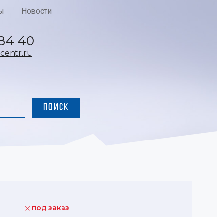
ы
Новости
 84 40
entr.ru
под заказ