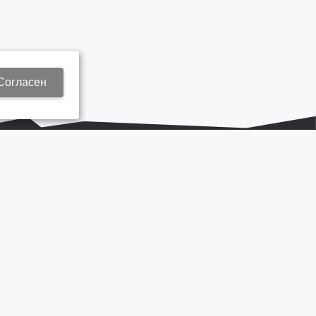
Согласен
+7 937 577 8440
Zap3@kamautocentr.ru
Продвижение сайта «Неткам»
на платформе
Korzilla