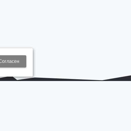
Согласен
+7 937 577 8440
Zap3@kamautocentr.ru