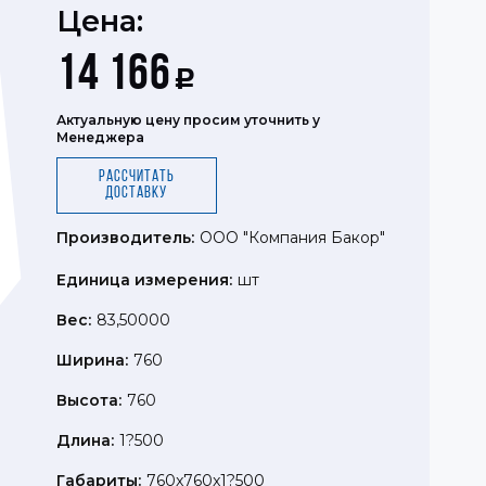
Цена:
14 166
Р
Актуальную цену просим уточнить у
Менеджера
Рассчитать
доставку
Производитель:
ООО "Компания Бакор"
Единица измерения:
шт
Вес:
83,50000
Ширина:
760
Высота:
760
Длина:
1?500
Габариты:
760x760x1?500