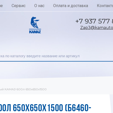
ие
Сервис
О нас
Оплата и доставка
Контакт
+7 937 577
Zap3@kamautoc
ый КАМАЗ 600л 650х650х1500
00Л 650Х650Х1500 (Б6460-