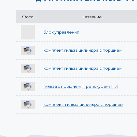
Фото
Название
блок управления
комплект:гильза цилиндра с поршнем
комплект:гильза цилиндра с поршнем
гильза с поршнем; Прейскурант ПИ
комплект: гильза цилиндра с поршнем