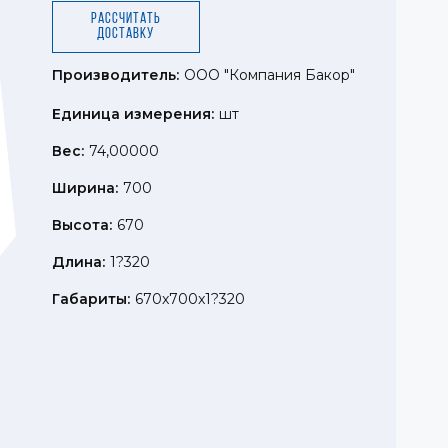
Рассчитать
доставку
Производитель:
ООО "Компания Бакор"
Единица измерения:
шт
Вес:
74,00000
Ширина:
700
Высота:
670
Длина:
1?320
Габариты:
670x700x1?320