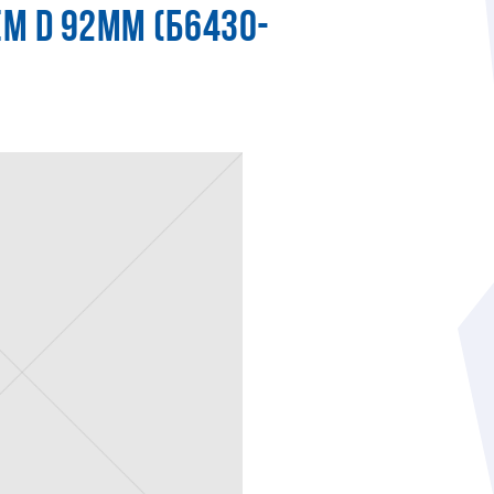
М D 92ММ (Б6430-