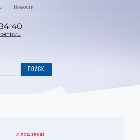
ы
Новости
 84 40
entr.ru
под заказ