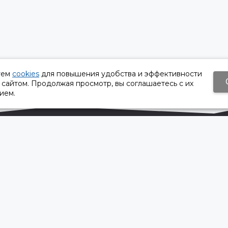
уем
cookies
для повышения удобства и эффективности
 сайтом. Продолжая просмотр, вы соглашаетесь с их
ием.
Время работы:
Пн-Пт 8:30 – 17:30
Сб, Вс - выходной