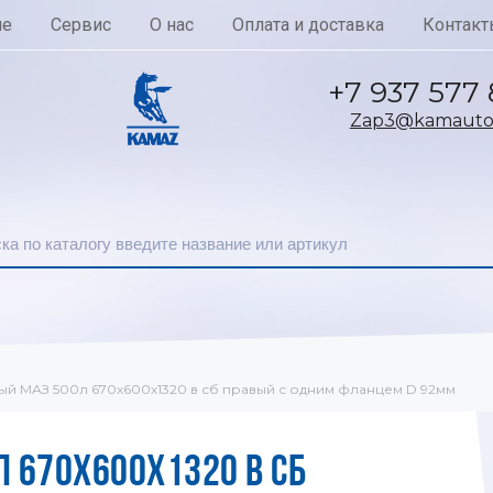
ие
Сервис
О нас
Оплата и доставка
Контакт
+7 937 577
Zap3@kamautoc
ый МАЗ 500л 670х600х1320 в сб правый с одним фланцем D 92мм
 670Х600Х1320 В СБ