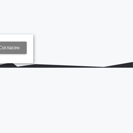
Согласен
+7 937 577 8440
Zap3@kamautocentr.ru
Продвижение сайта «Неткам»