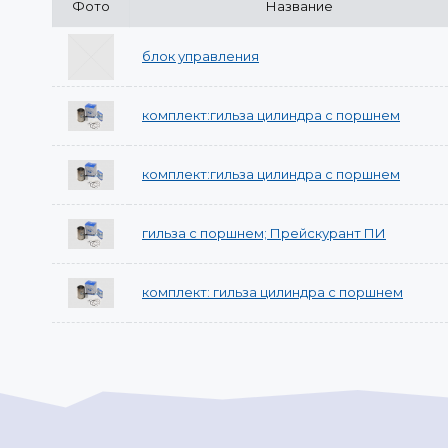
Фото
Название
блок управления
комплект:гильза цилиндра с поршнем
комплект:гильза цилиндра с поршнем
гильза с поршнем; Прейскурант ПИ
комплект: гильза цилиндра с поршнем