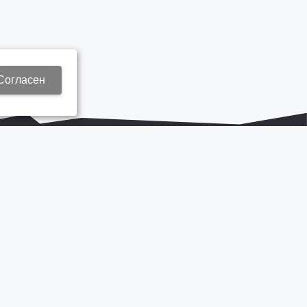
Согласен
+7 937 577 8440
Zap3@kamautocentr.ru
Продвижение сайта «Неткам»
на платформе
Korzilla