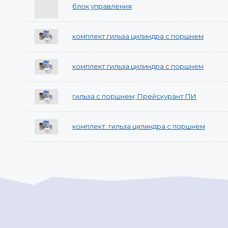
блок управления
комплект:гильза цилиндра с поршнем
комплект:гильза цилиндра с поршнем
гильза с поршнем; Прейскурант ПИ
комплект: гильза цилиндра с поршнем