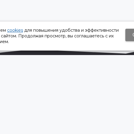
уем
cookies
для повышения удобства и эффективности
 сайтом. Продолжая просмотр, вы соглашаетесь с их
ием.
Время работы:
Пн-Пт 8:30 – 17:30
Сб, Вс - выходной