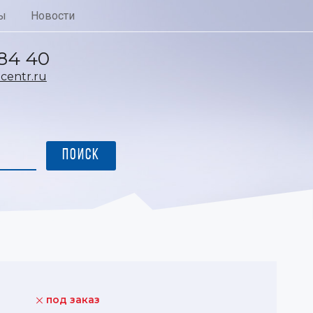
ы
Новости
 84 40
entr.ru
под заказ