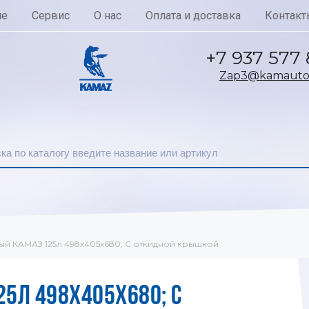
ие
Сервис
О нас
Оплата и доставка
Контакт
+7 937 577
Zap3@kamautoc
ый КАМАЗ 125л 498х405х680; С откидной крышкой
5Л 498Х405Х680; С