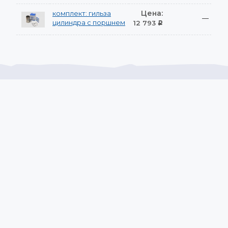
Цена:
комплект: гильза
—
цилиндра с поршнем
12 793
Р