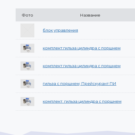
Фото
Название
блок управления
комплект:гильза цилиндра с поршнем
комплект:гильза цилиндра с поршнем
гильза с поршнем; Прейскурант ПИ
комплект: гильза цилиндра с поршнем