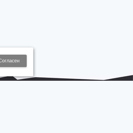
Согласен
+7 937 577 8440
Zap3@kamautocentr.ru