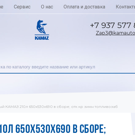
ие
Сервис
О нас
Оплата и доставка
Контакт
+7 937 577
Zap3@kamautoc
ый КАМАЗ 210л 650х530х690 в сборе; отк кр зимн топливозаб
0Л 650Х530Х690 В СБОРЕ;