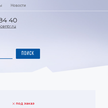
ы
Новости
 84 40
entr.ru
под заказ