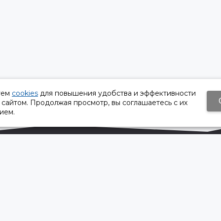
уем
cookies
для повышения удобства и эффективности
 сайтом. Продолжая просмотр, вы соглашаетесь с их
ием.
Время работы:
Пн-Пт 8:30 – 17:30
Сб, Вс - выходной