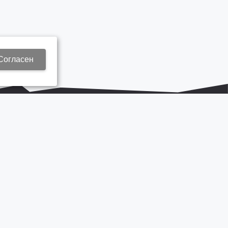
Согласен
+7 937 577 8440
Zap3@kamautocentr.ru
Продвижение сайта «Неткам»
на платформе
Korzilla