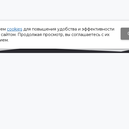
уем
cookies
для повышения удобства и эффективности
 сайтом. Продолжая просмотр, вы соглашаетесь с их
ием.
Время работы:
Пн-Пт 8:30 – 17:30
Сб, Вс - выходной