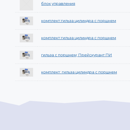
блок управления
комплект:гильза цилиндра с поршнем
комплект:гильза цилиндра с поршнем
гильза с поршнем; Прейскурант ПИ
комплект: гильза цилиндра с поршнем