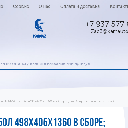
ие
Сервис
О нас
Оплата и доставка
Контакт
+7 937 577
Zap3@kamautoc
ый КАМАЗ 250л 498х405х1360 в сборе; п/об кр летн топливозаб
0Л 498Х405Х1360 В СБОРЕ;