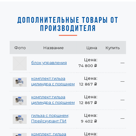
ДОПОЛНИТЕЛЬНЫЕ ТОВАРЫ ОТ
ПРОИЗВОДИТЕЛЯ
Фото
Название
Цена
Купить
Цена:
блок управления
—
74 800
Р
Цена:
комплект:гильза
—
цилиндра с поршнем
12 867
Р
Цена:
комплект:гильза
—
цилиндра с поршнем
12 867
Р
Цена:
гильза с поршнем;
—
Прейскурант ПИ
9 402
Р
Цена:
комплект: гильза