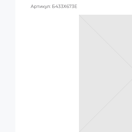
Артикул:
Б433Х673E