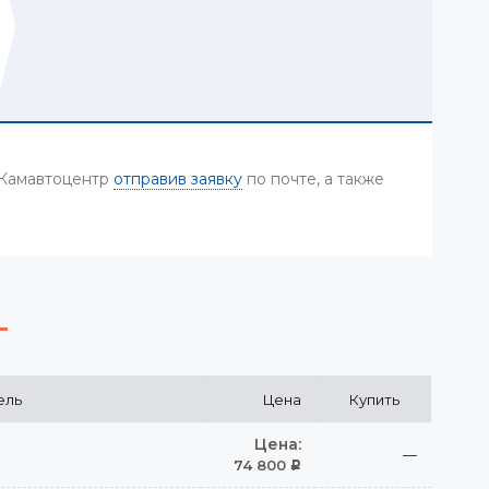
 Камавтоцентр
отправив заявку
по почте, а также
ель
Цена
Купить
Цена:
—
74 800
Р