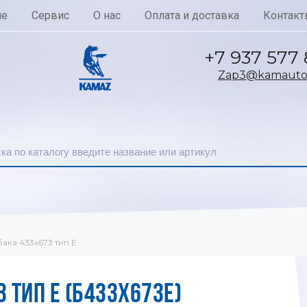
ие
Сервис
О нас
Оплата и доставка
Контакт
+7 937 577
Zap3@kamautoc
ака 433х673 тип E
 ТИП E (Б433Х673E)