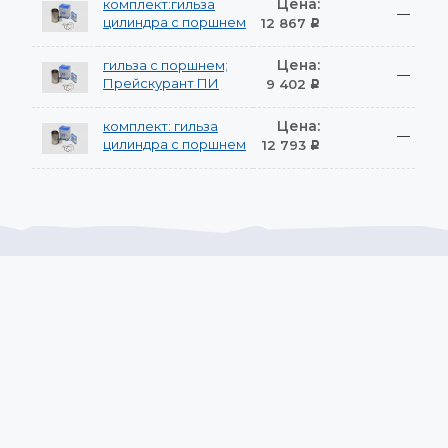
Цена:
комплект:гильза
—
цилиндра с поршнем
12 867
Р
Цена:
гильза с поршнем;
—
Прейскурант ПИ
9 402
Р
Цена:
комплект: гильза
—
цилиндра с поршнем
12 793
Р