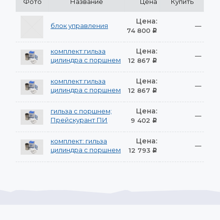
Фото
Название
Цена
Купить
Цена:
блок управления
—
74 800
Р
Цена:
комплект:гильза
—
цилиндра с поршнем
12 867
Р
Цена:
комплект:гильза
—
цилиндра с поршнем
12 867
Р
Цена:
гильза с поршнем;
—
Прейскурант ПИ
9 402
Р
Цена:
комплект: гильза
—
цилиндра с поршнем
12 793
Р