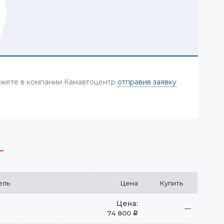
можете в компании Камавтоцентр
отправив заявку
ель
Цена
Купить
Цена:
—
74 800
Р