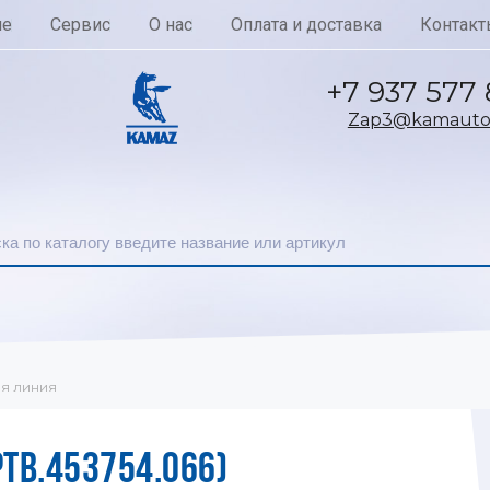
ие
Сервис
О нас
Оплата и доставка
Контакт
+7 937 577
Zap3@kamautoc
ая линия
ТВ.453754.066)