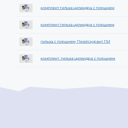
комплект:гильза цилиндра с поршнем
комплект:гильза цилиндра с поршнем
гильза с поршнем; Прейскурант ПИ
комплект: гильза цилиндра с поршнем