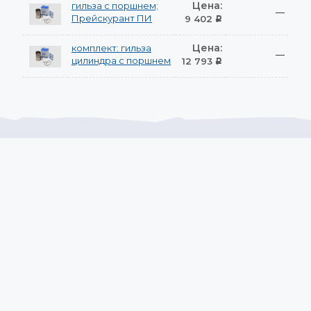
Цена:
гильза с поршнем;
—
Прейскурант ПИ
9 402
Р
Цена:
комплект: гильза
—
цилиндра с поршнем
12 793
Р