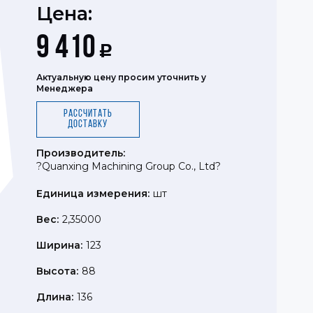
Цена:
9 410
Р
Актуальную цену просим уточнить у
Менеджера
Рассчитать
доставку
Производитель:
?Quanxing Machining Group Co., Ltd?
Единица измерения:
шт
Вес:
2,35000
Ширина:
123
Высота:
88
Длина:
136