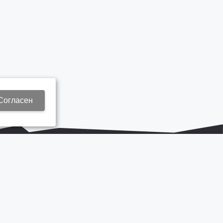
Согласен
+7 937 577 8440
Zap3@kamautocentr.ru