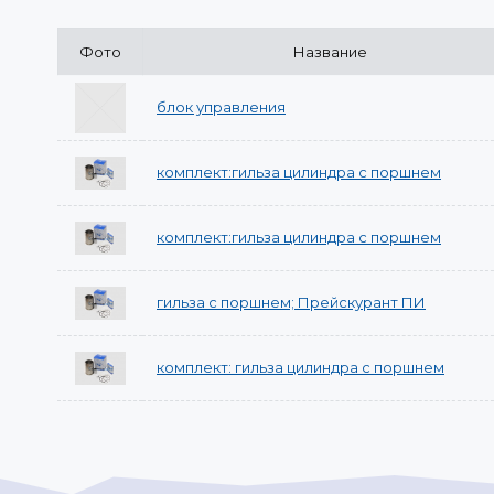
Фото
Название
блок управления
комплект:гильза цилиндра с поршнем
комплект:гильза цилиндра с поршнем
гильза с поршнем; Прейскурант ПИ
комплект: гильза цилиндра с поршнем