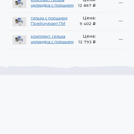
—
цилиндра с поршнем
12 867
Р
Цена:
гильза с поршнем;
—
Прейскурант ПИ
9 402
Р
Цена:
комплект: гильза
—
цилиндра с поршнем
12 793
Р