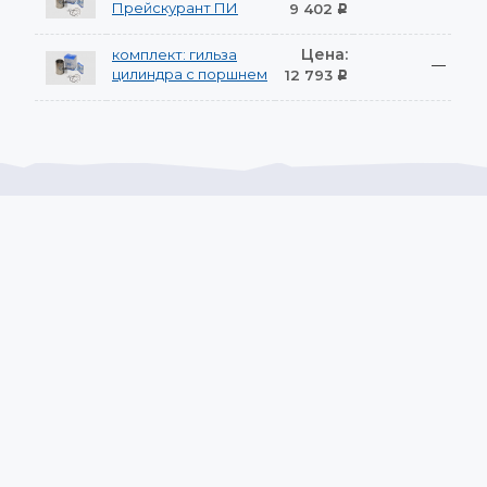
Прейскурант ПИ
9 402
Р
Цена:
комплект: гильза
—
цилиндра с поршнем
12 793
Р