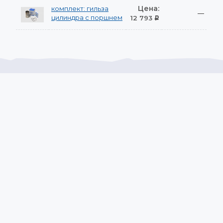
Цена:
комплект: гильза
—
цилиндра с поршнем
12 793
Р