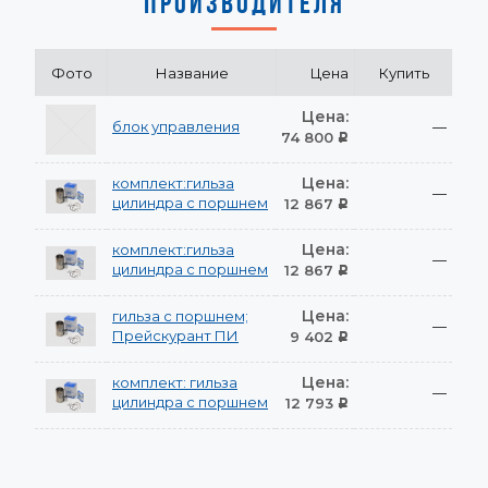
ПРОИЗВОДИТЕЛЯ
Фото
Название
Цена
Купить
Цена:
блок управления
—
74 800
Р
Цена:
комплект:гильза
—
цилиндра с поршнем
12 867
Р
Цена:
комплект:гильза
—
цилиндра с поршнем
12 867
Р
Цена:
гильза с поршнем;
—
Прейскурант ПИ
9 402
Р
Цена:
комплект: гильза
—
цилиндра с поршнем
12 793
Р