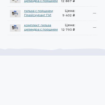
цилиндра с поршнем
12 867
Р
Цена:
гильза с поршнем;
—
Прейскурант ПИ
9 402
Р
Цена:
комплект: гильза
—
цилиндра с поршнем
12 793
Р