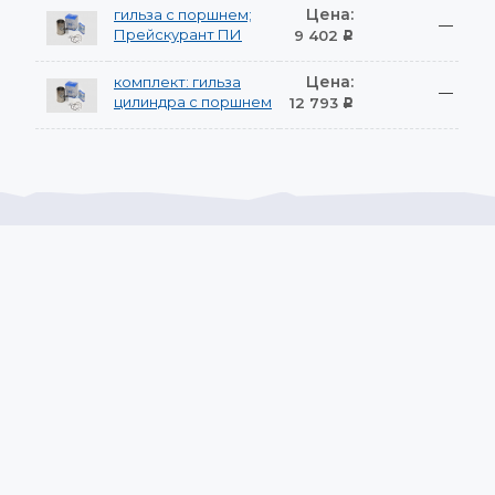
Цена:
гильза с поршнем;
—
Прейскурант ПИ
9 402
Р
Цена:
комплект: гильза
—
цилиндра с поршнем
12 793
Р