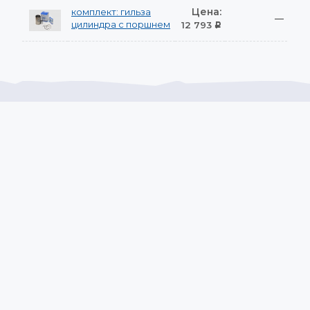
Цена:
комплект: гильза
—
цилиндра с поршнем
12 793
Р