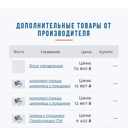
ДОПОЛНИТЕЛЬНЫЕ ТОВАРЫ ОТ
ПРОИЗВОДИТЕЛЯ
Фото
Название
Цена
Купить
Цена:
блок управления
—
74 800
Р
Цена:
комплект:гильза
—
цилиндра с поршнем
12 867
Р
Цена:
комплект:гильза
—
цилиндра с поршнем
12 867
Р
Цена:
гильза с поршнем;
—
Прейскурант ПИ
9 402
Р