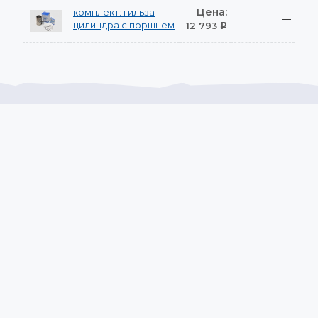
Цена:
комплект: гильза
—
цилиндра с поршнем
12 793
Р