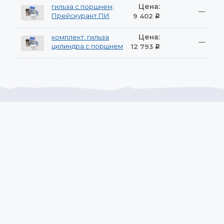
Цена:
гильза с поршнем;
—
Прейскурант ПИ
9 402
Р
Цена:
комплект: гильза
—
цилиндра с поршнем
12 793
Р