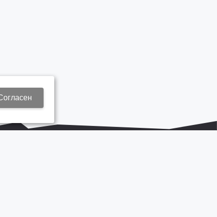
Согласен
+7 937 577 8440
Zap3@kamautocentr.ru