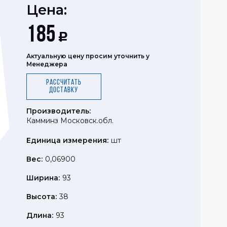
Цена:
185
Р
Актуальную цену просим уточнить у
Менеджера
Рассчитать
доставку
Производитель:
Камминз Московск.обл.
Единица измерения:
шт
Вес:
0,06900
Ширина:
93
Высота:
38
Длина:
93