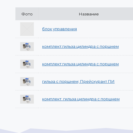
Фото
Название
блок управления
комплект:гильза цилиндра с поршнем
комплект:гильза цилиндра с поршнем
гильза с поршнем; Прейскурант ПИ
комплект: гильза цилиндра с поршнем