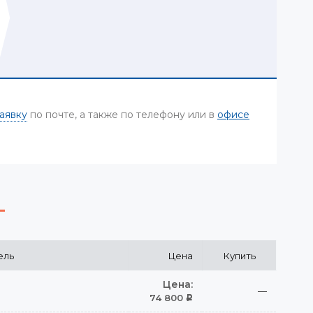
аявку
по почте, а также по телефону или в
офисе
ель
Цена
Купить
Цена:
—
74 800
Р