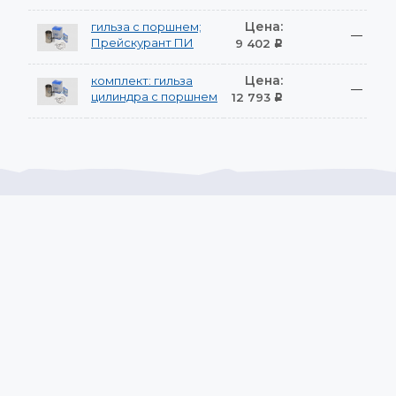
Цена:
гильза с поршнем;
—
Прейскурант ПИ
9 402
Р
Цена:
комплект: гильза
—
цилиндра с поршнем
12 793
Р