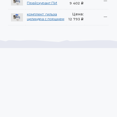
—
Прейскурант ПИ
9 402
Р
Цена:
комплект: гильза
—
цилиндра с поршнем
12 793
Р