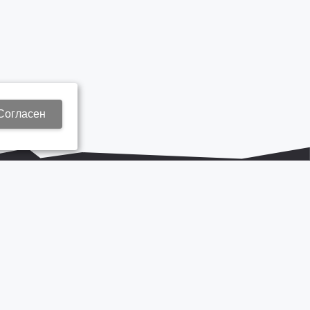
Согласен
+7 937 577 8440
Zap3@kamautocentr.ru