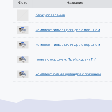
Фото
Название
блок управления
комплект:гильза цилиндра с поршнем
комплект:гильза цилиндра с поршнем
гильза с поршнем; Прейскурант ПИ
комплект: гильза цилиндра с поршнем