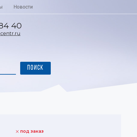
ы
Новости
 84 40
entr.ru
под заказ