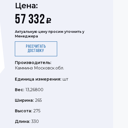
Цена:
57 332
Р
Актуальную цену просим уточнить у
Менеджера
Рассчитать
доставку
Производитель:
Камминз Московск.обл.
Единица измерения:
шт
Вес:
13,26800
Ширина:
265
Высота:
275
Длина:
330