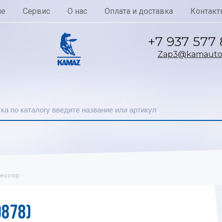
ие
Сервис
О нас
Оплата и доставка
Контакт
+7 937 577
Zap3@kamautoc
ессор
9878)