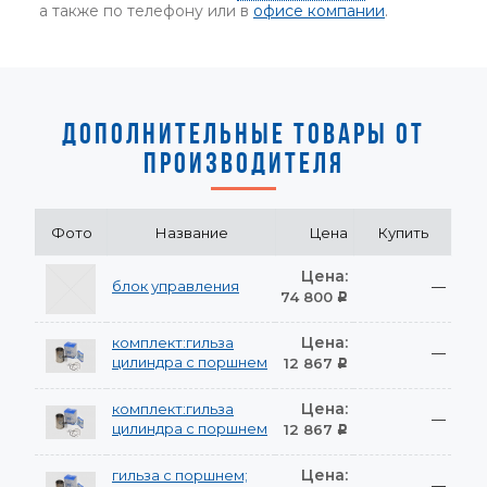
а также по телефону или в
офисе компании
.
ДОПОЛНИТЕЛЬНЫЕ ТОВАРЫ ОТ
ПРОИЗВОДИТЕЛЯ
Фото
Название
Цена
Купить
Цена:
блок управления
—
74 800
Р
Цена:
комплект:гильза
—
цилиндра с поршнем
12 867
Р
Цена:
комплект:гильза
—
цилиндра с поршнем
12 867
Р
Цена:
гильза с поршнем;
—