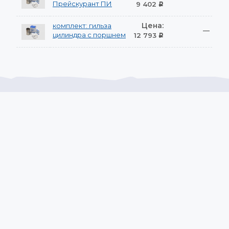
Прейскурант ПИ
9 402
Р
Цена:
комплект: гильза
—
цилиндра с поршнем
12 793
Р