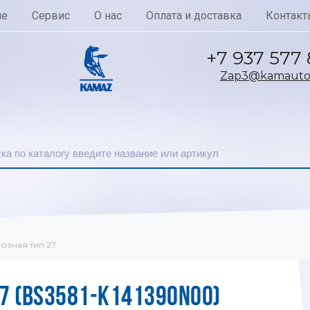
ие
Сервис
О нас
Оплата и доставка
Контакт
+7 937 577
Zap3@kamautoc
озная тип 27
7 (BS3581-K141390N00)