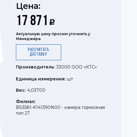
Цена:
17 871
Р
Актуальную цену просим уточнить у
Менеджера
Рассчитать
доставку
Производитель:
33000 ООО «КТС»
Единица измерения:
шт
Вес:
4,03700
Филиал:
BS3581-K141390N00 - камера тормозная
тип 27