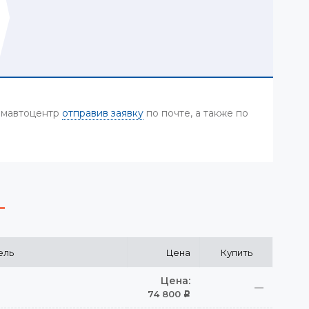
Камавтоцентр
отправив заявку
по почте, а также по
ель
Цена
Купить
Цена:
—
74 800
Р