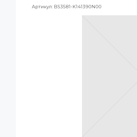
Артикул:
BS3581-K141390N00