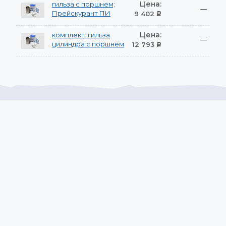
Цена:
гильза с поршнем;
—
Прейскурант ПИ
9 402
Р
Цена:
комплект: гильза
—
цилиндра с поршнем
12 793
Р