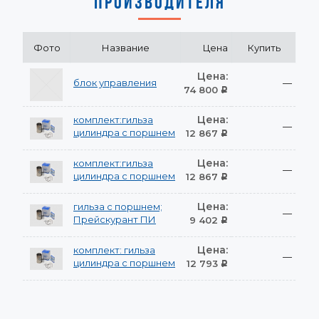
ПРОИЗВОДИТЕЛЯ
Фото
Название
Цена
Купить
Цена:
блок управления
—
74 800
Р
Цена:
комплект:гильза
—
цилиндра с поршнем
12 867
Р
Цена:
комплект:гильза
—
цилиндра с поршнем
12 867
Р
Цена:
гильза с поршнем;
—
Прейскурант ПИ
9 402
Р
Цена:
комплект: гильза
—
цилиндра с поршнем
12 793
Р