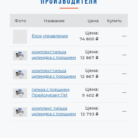
ПРОИЗВОДИТЕЛЯ
Фото
Название
Цена
Купить
Цена:
блок управления
—
74 800
Р
Цена:
комплект:гильза
—
цилиндра с поршнем
12 867
Р
Цена:
комплект:гильза
—
цилиндра с поршнем
12 867
Р
Цена:
гильза с поршнем;
—
Прейскурант ПИ
9 402
Р
Цена:
комплект: гильза
—
цилиндра с поршнем
12 793
Р