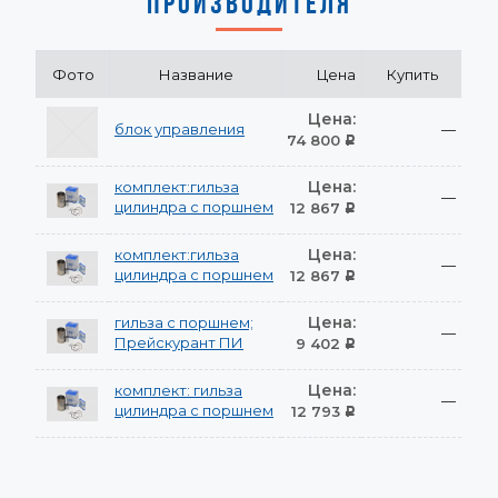
ПРОИЗВОДИТЕЛЯ
Фото
Название
Цена
Купить
Цена:
блок управления
—
74 800
Р
Цена:
комплект:гильза
—
цилиндра с поршнем
12 867
Р
Цена:
комплект:гильза
—
цилиндра с поршнем
12 867
Р
Цена:
гильза с поршнем;
—
Прейскурант ПИ
9 402
Р
Цена:
комплект: гильза
—
цилиндра с поршнем
12 793
Р