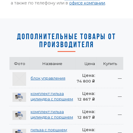
а также по телефону или в
офисе компании
.
ДОПОЛНИТЕЛЬНЫЕ ТОВАРЫ ОТ
ПРОИЗВОДИТЕЛЯ
Фото
Название
Цена
Купить
Цена:
блок управления
—
74 800
Р
Цена:
комплект:гильза
—
цилиндра с поршнем
12 867
Р
Цена:
комплект:гильза
—
цилиндра с поршнем
12 867
Р
Цена:
гильза с поршнем;
—