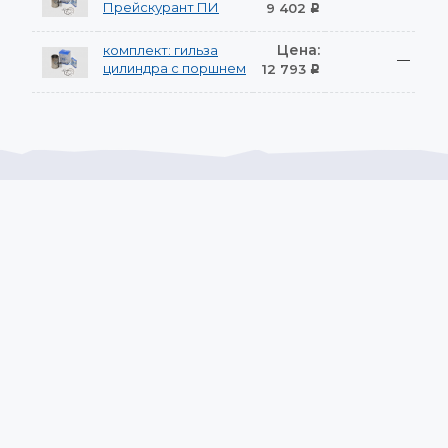
Прейскурант ПИ
9 402
Р
Цена:
комплект: гильза
—
цилиндра с поршнем
12 793
Р