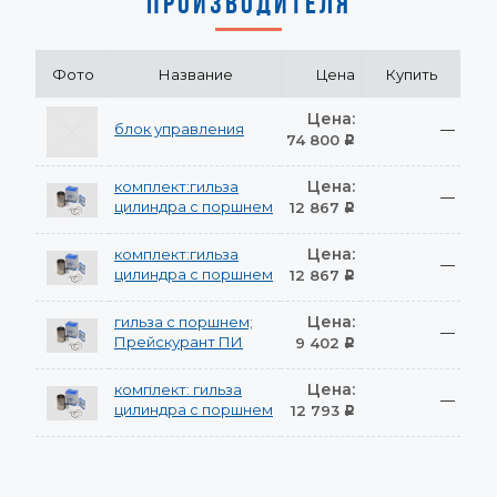
ПРОИЗВОДИТЕЛЯ
Фото
Название
Цена
Купить
Цена:
блок управления
—
74 800
Р
Цена:
комплект:гильза
—
цилиндра с поршнем
12 867
Р
Цена:
комплект:гильза
—
цилиндра с поршнем
12 867
Р
Цена:
гильза с поршнем;
—
Прейскурант ПИ
9 402
Р
Цена:
комплект: гильза
—
цилиндра с поршнем
12 793
Р